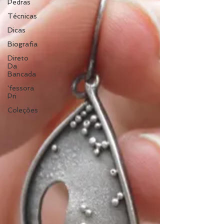
Pedras
Técnicas
Dicas
Biografia
Direto
Da
Bancada
'fessora
Pri
Coleções