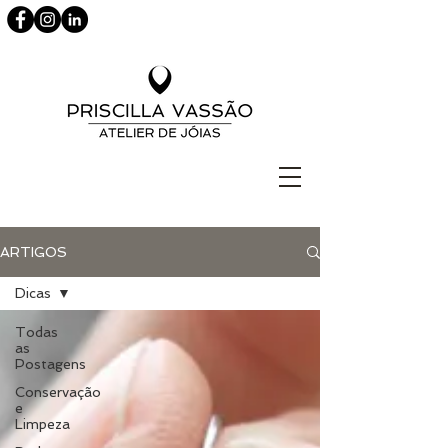
ARTIGOS
Dicas
Todas
as
Postagens
Conservação
e
Limpeza